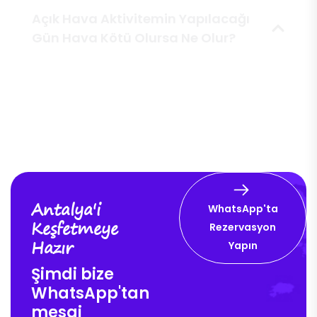
Açık Hava Aktivitemin Yapılacağı
Gün Hava Kötü Olursa Ne Olur?
Antalya'de Bahşiş Bekleniyor Mu?
Antalya'i
WhatsApp'ta
Keşfetmeye
Rezervasyon
Hazır
Yapın
Şimdi bize
WhatsApp'tan
mesaj