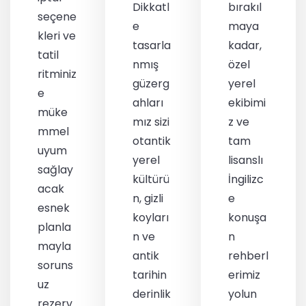
Dikkatl
bırakıl
seçene
e
maya
kleri ve
tasarla
kadar,
tatil
nmış
özel
ritminiz
güzerg
yerel
e
ahları
ekibimi
müke
mız sizi
z ve
mmel
otantik
tam
uyum
yerel
lisanslı
sağlay
kültürü
İngilizc
acak
n, gizli
e
esnek
koyları
konuşa
planla
n ve
n
mayla
antik
rehberl
soruns
tarihin
erimiz
uz
derinlik
yolun
rezerv