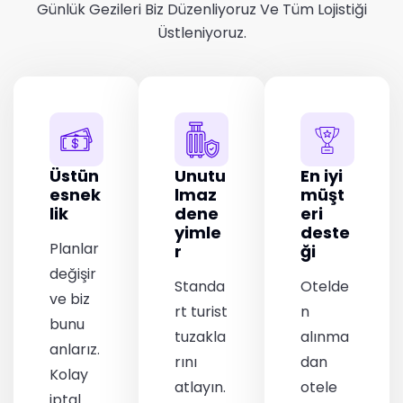
Günlük Gezileri Biz Düzenliyoruz Ve Tüm Lojistiği
Üstleniyoruz.
Üstün
Unutu
En iyi
esnek
lmaz
müşt
lik
dene
eri
yimle
deste
Planlar
r
ği
değişir
Standa
Otelde
ve biz
rt turist
n
bunu
tuzakla
alınma
anlarız.
rını
dan
Kolay
atlayın.
otele
iptal