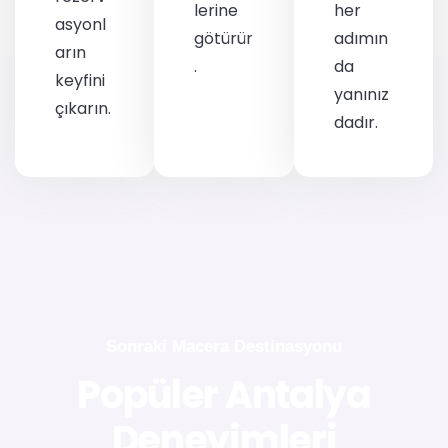
lerine
her
asyonl
götürür
adımın
arın
.
da
keyfini
yanınız
çıkarın.
dadır.
Sonraki Macera Destinasyonu
Popüler Antalya
Deneyimleri