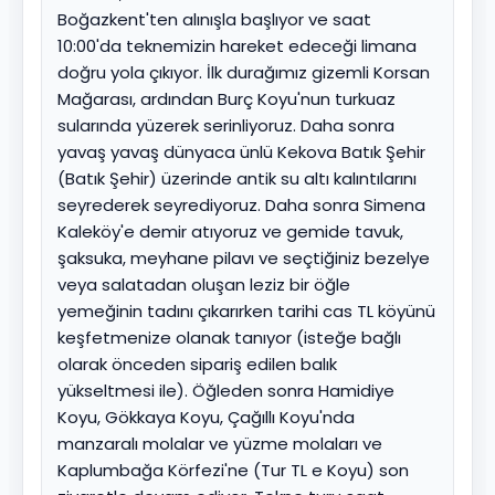
Boğazkent'ten alınışla başlıyor ve saat
10:00'da teknemizin hareket edeceği limana
doğru yola çıkıyor. İlk durağımız gizemli Korsan
Mağarası, ardından Burç Koyu'nun turkuaz
sularında yüzerek serinliyoruz. Daha sonra
yavaş yavaş dünyaca ünlü Kekova Batık Şehir
(Batık Şehir) üzerinde antik su altı kalıntılarını
seyrederek seyrediyoruz. Daha sonra Simena
Kaleköy'e demir atıyoruz ve gemide tavuk,
şaksuka, meyhane pilavı ve seçtiğiniz bezelye
veya salatadan oluşan leziz bir öğle
yemeğinin tadını çıkarırken tarihi cas TL köyünü
keşfetmenize olanak tanıyor (isteğe bağlı
olarak önceden sipariş edilen balık
yükseltmesi ile). Öğleden sonra Hamidiye
Koyu, Gökkaya Koyu, Çağıllı Koyu'nda
manzaralı molalar ve yüzme molaları ve
Kaplumbağa Körfezi'ne (Tur TL e Koyu) son