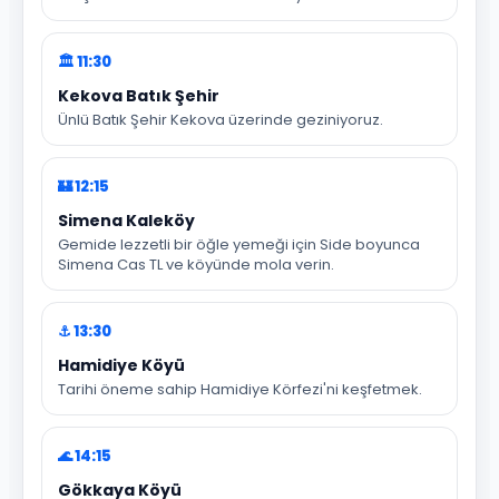
🏛️ 11:30
Kekova Batık Şehir
Ünlü Batık Şehir Kekova üzerinde geziniyoruz.
🏰 12:15
Simena Kaleköy
Gemide lezzetli bir öğle yemeği için Side boyunca
Simena Cas TL ve köyünde mola verin.
⚓ 13:30
Hamidiye Köyü
Tarihi öneme sahip Hamidiye Körfezi'ni keşfetmek.
🌊 14:15
Gökkaya Köyü