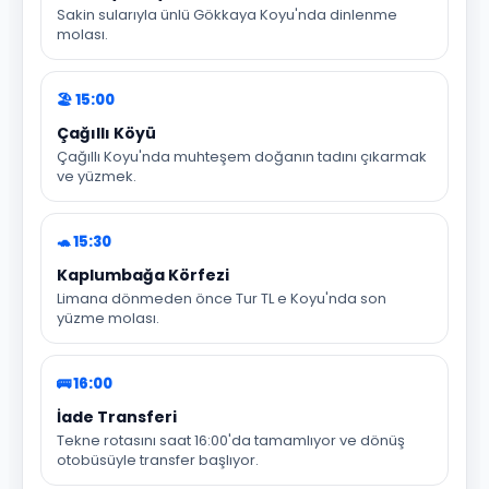
Sakin sularıyla ünlü Gökkaya Koyu'nda dinlenme
molası.
🏖️ 15:00
Çağıllı Köyü
Çağıllı Koyu'nda muhteşem doğanın tadını çıkarmak
ve yüzmek.
🐢 15:30
Kaplumbağa Körfezi
Limana dönmeden önce Tur TL e Koyu'nda son
yüzme molası.
🚌 16:00
İade Transferi
Tekne rotasını saat 16:00'da tamamlıyor ve dönüş
otobüsüyle transfer başlıyor.