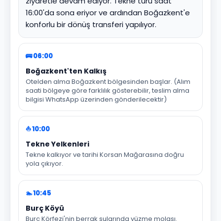
ziyaretle devam ediyor. Tekne turu saat
16:00'da sona eriyor ve ardından Boğazkent'e
konforlu bir dönüş transferi yapılıyor.
🚌 06:00
Boğazkent'ten Kalkış
Otelden alma Boğazkent bölgesinden başlar. (Alım
saati bölgeye göre farklılık gösterebilir, teslim alma
bilgisi WhatsApp üzerinden gönderilecektir)
⛵ 10:00
Tekne Yelkenleri
Tekne kalkıyor ve tarihi Korsan Mağarasına doğru
yola çıkıyor.
🏊 10:45
Burç Köyü
Burç Körfezi'nin berrak sularında yüzme molası.