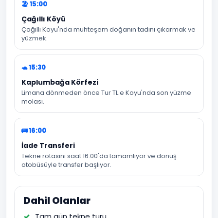
🏖️ 15:00
Çağıllı Köyü
Çağıllı Koyu'nda muhteşem doğanın tadını çıkarmak ve
yüzmek.
🐢 15:30
Kaplumbağa Körfezi
Limana dönmeden önce Tur TL e Koyu'nda son yüzme
molası.
🚌 16:00
İade Transferi
Tekne rotasını saat 16:00'da tamamlıyor ve dönüş
otobüsüyle transfer başlıyor.
Dahil Olanlar
Tam gün tekne turu