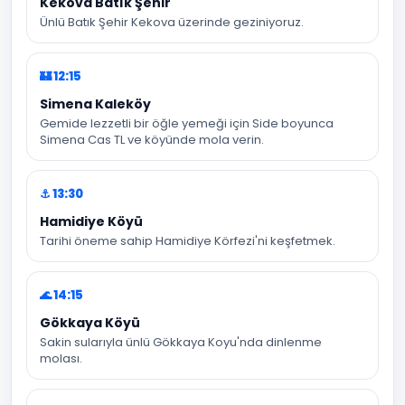
Kekova Batık Şehir
Ünlü Batık Şehir Kekova üzerinde geziniyoruz.
🏰 12:15
Simena Kaleköy
Gemide lezzetli bir öğle yemeği için Side boyunca
Simena Cas TL ve köyünde mola verin.
⚓ 13:30
Hamidiye Köyü
Tarihi öneme sahip Hamidiye Körfezi'ni keşfetmek.
🌊 14:15
Gökkaya Köyü
Sakin sularıyla ünlü Gökkaya Koyu'nda dinlenme
molası.