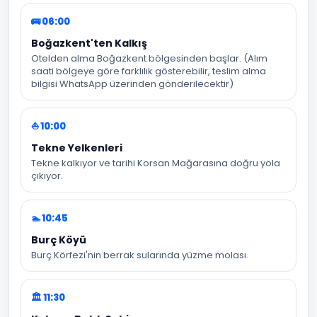
🚌 06:00
Boğazkent'ten Kalkış
Otelden alma Boğazkent bölgesinden başlar. (Alım
saati bölgeye göre farklılık gösterebilir, teslim alma
bilgisi WhatsApp üzerinden gönderilecektir)
⛵ 10:00
Tekne Yelkenleri
Tekne kalkıyor ve tarihi Korsan Mağarasına doğru yola
çıkıyor.
🏊 10:45
Burç Köyü
Burç Körfezi'nin berrak sularında yüzme molası.
🏛️ 11:30