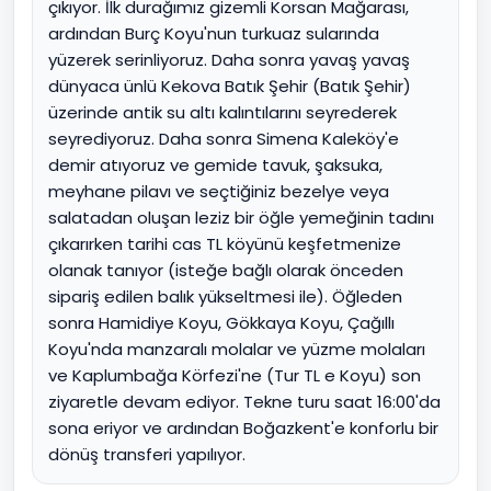
çıkıyor. İlk durağımız gizemli Korsan Mağarası,
ardından Burç Koyu'nun turkuaz sularında
yüzerek serinliyoruz. Daha sonra yavaş yavaş
dünyaca ünlü Kekova Batık Şehir (Batık Şehir)
üzerinde antik su altı kalıntılarını seyrederek
seyrediyoruz. Daha sonra Simena Kaleköy'e
demir atıyoruz ve gemide tavuk, şaksuka,
meyhane pilavı ve seçtiğiniz bezelye veya
salatadan oluşan leziz bir öğle yemeğinin tadını
çıkarırken tarihi cas TL köyünü keşfetmenize
olanak tanıyor (isteğe bağlı olarak önceden
sipariş edilen balık yükseltmesi ile). Öğleden
sonra Hamidiye Koyu, Gökkaya Koyu, Çağıllı
Koyu'nda manzaralı molalar ve yüzme molaları
ve Kaplumbağa Körfezi'ne (Tur TL e Koyu) son
ziyaretle devam ediyor. Tekne turu saat 16:00'da
sona eriyor ve ardından Boğazkent'e konforlu bir
dönüş transferi yapılıyor.